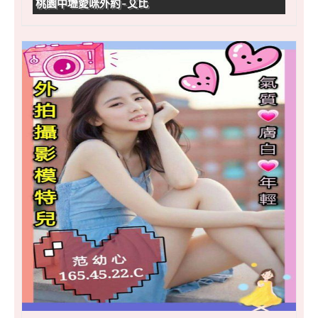
桃園中壢愛咪外約-艾比