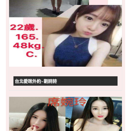
台北愛咪外約-劉詩詩