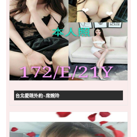
台北愛咪外約-席婉玲