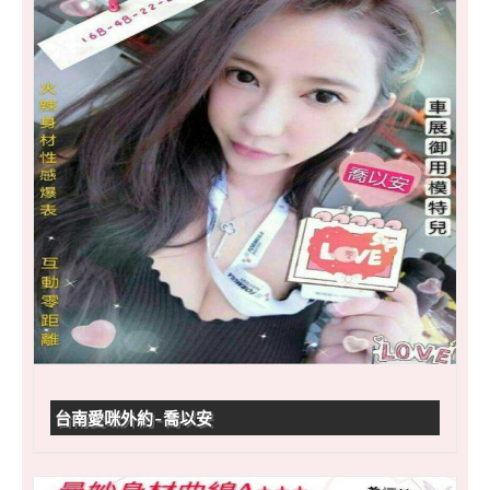
台南愛咪外約-喬以安