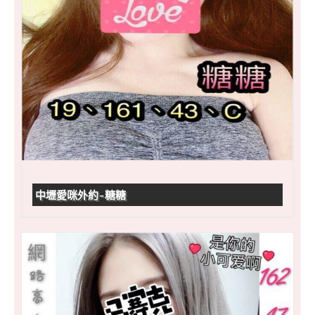
中壢愛咪外約-糖糖