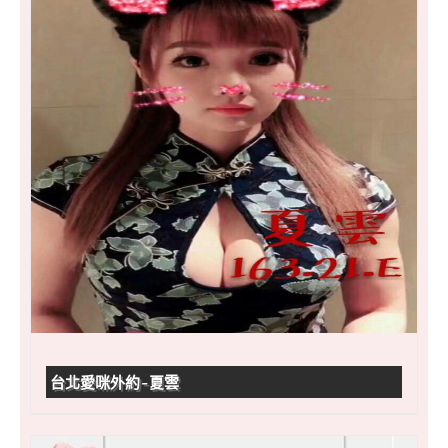
台北愛咪外約-夏雲