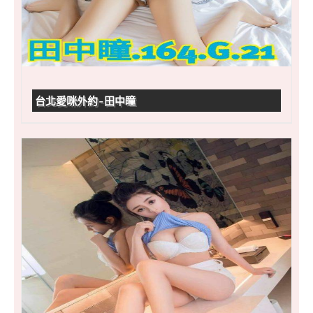
台北愛咪外約-田中瞳