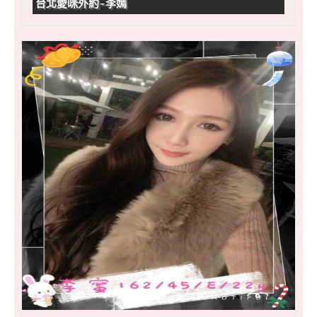
台北愛咪外約-李嫣