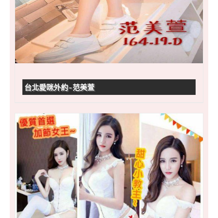
台北愛咪外約-范美萱