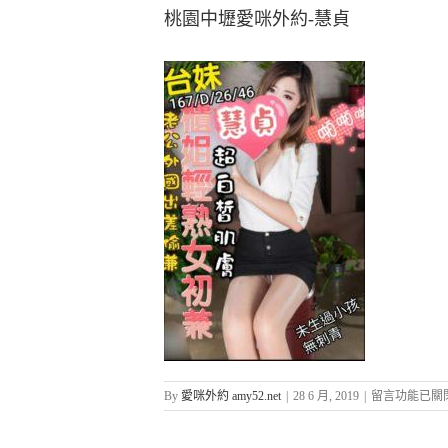
桃園中壢愛咪外約-慧貞
在
By
愛咪外約 amy52.net
|
28 6 月, 2019
|
留言功能已關
〈桃
園