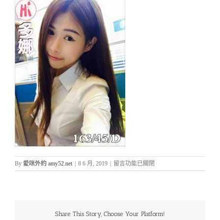
在
By
愛咪外約 amy52.net
|
8 6 月, 2019
|
留言功能已關閉
〈台
中
愛
咪
外
Share This Story, Choose Your Platform!
約-