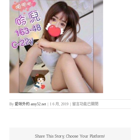
在
By
愛咪外約 amy52.net
|
1 6 月, 2019
|
留言功能已關閉
〈新
竹
愛
咪
外
Share This Story, Choose Your Platform!
約-