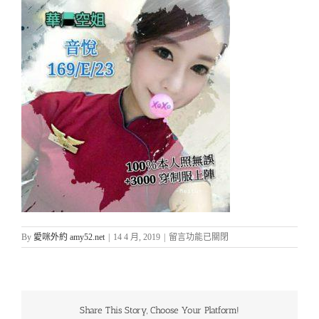
在
By
愛咪外約 amy52.net
|
14 4 月, 2019
|
留言功能已關閉
〈愛
咪
外
約
台
Share This Story, Choose Your Platform!
北