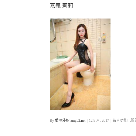
嘉義 莉莉
在
By
愛咪外約 amy52.net
|
12 9 月, 2017
|
留言功能已關
〈嘉
義